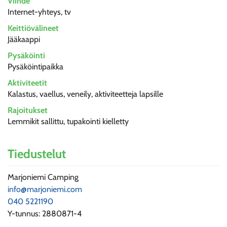
Viihde
Internet-yhteys, tv
Keittiövälineet
Jääkaappi
Pysäköinti
Pysäköintipaikka
Aktiviteetit
Kalastus, vaellus, veneily, aktiviteetteja lapsille
Rajoitukset
Lemmikit sallittu, tupakointi kielletty
Tiedustelut
Marjoniemi Camping
info@marjoniemi.com
040 5221190
Y-tunnus: 2880871-4