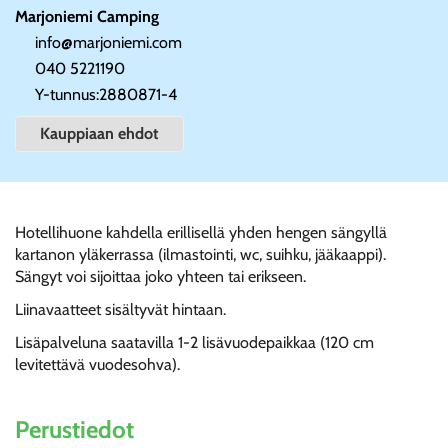
Marjoniemi Camping
info@marjoniemi.com
040 5221190
Y-tunnus:
2880871-4
Kauppiaan ehdot
Hotellihuone kahdella erillisellä yhden hengen sängyllä
kartanon yläkerrassa (ilmastointi, wc, suihku, jääkaappi).
Sängyt voi sijoittaa joko yhteen tai erikseen.
Liinavaatteet sisältyvät hintaan.
Lisäpalveluna saatavilla 1-2 lisävuodepaikkaa (120 cm
levitettävä vuodesohva).
Perustiedot